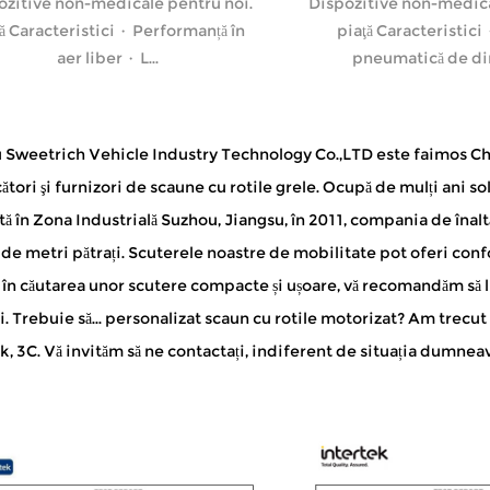
ozitive non-medicale pentru noi.
Dispozitive non-medica
ă Caracteristici · Performanță în
piaţă Caracteristici
aer liber · L...
pneumatică de di
 Sweetrich Vehicle Industry Technology Co.,LTD este faimos
Ch
ători
şi
furnizori de scaune cu rotile grele
. Ocupă de mulți ani so
ată în Zona Industrială Suzhou, Jiangsu, în 2011, compania de înal
de metri pătrați. Scuterele noastre de mobilitate pot oferi confo
 în căutarea unor scutere compacte și ușoare, vă recomandăm să l
i. Trebuie să...
personalizat scaun cu rotile motorizat
? Am trecut 
k, 3C. Vă invităm să ne contactați, indiferent de situația dumnea