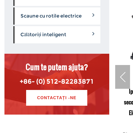
Scaune cu rotile electrice
Călătoriți inteligent
Cum te putem ajuta?
+86- (0) 512-82283871
 Wheels
Ipower gt cu preț scăzut roți la distanță
I
CONTACTAȚI -NE
istanță
pentru scaunul de joystick Controller
seco
pentru rampe cu scaune cu rotile
E
electrice sau sport în Turcia
ru noi.
opă