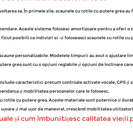
ltarea sa. În primele zile, scaunele cu rotile cu putere grea au 
osibilă petrecerea timpului în aer liber - vizitând magazine loc
pendare. Aceste sisteme folosesc amortizoare pentru a oferi o c
ăcut posibilă ca indivizii să -și folosească scaunele cu rotile cu
și nu numai, cu o mai mare încredere în sine. Ca un de încredere Produ
 scaune personalizabile. Modelele timpurii au avut o ajustare limi
tere grea sunt cu o opțiuni reglabile și opțiuni de înclinare car
a include caracteristici precum controale activate vocale, GPS și
pendența și mobilitatea persoanelor care le folosesc.
cu rotile cu putere grea. Aceste materiale sunt puternice și durab
ușoare și mai ușor de manevrat, crescând mobilitatea utilizatori
ale și cum îmbunătățesc calitatea vieții 