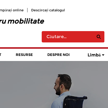
mpărați online
Descărcați catalogul
ru mobilitate
Limbă
T
RESURSE
DESPRE NOI