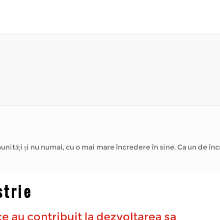
osibilă petrecerea timpului în aer liber - vizitând magazine loc
și nu numai, cu o mai mare încredere în sine. Ca un de încredere Produ
strie
e au contribuit la dezvoltarea sa