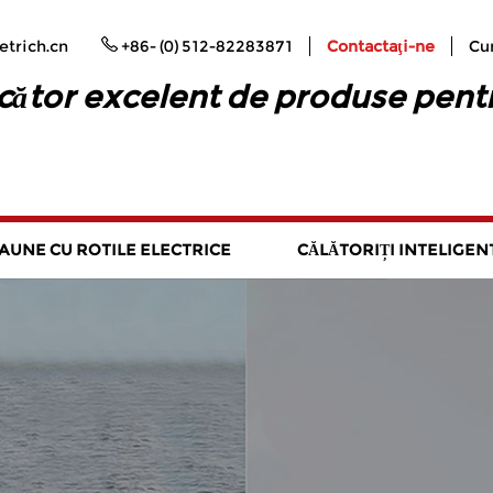
trich.cn
+86- (0) 512-82283871
Contactaţi-ne
Cu
ător excelent de produse pent
AUNE CU ROTILE ELECTRICE
CĂLĂTORIȚI INTELIGEN