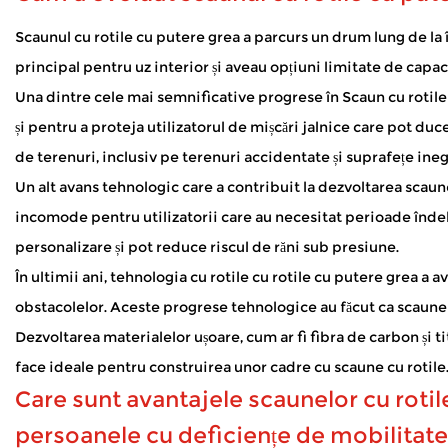
Cum se descurcă scooterul de mobilitate cu vre
Jan 02, 2026
Scaunul cu rotile cu putere grea a parcurs un drum lung de la î
Trotinetele de mobilitate deschid lumea pentru mulți oameni c
principal pentru uz interior și aveau opțiuni limitate de capac
parc sau pur și simplu luând aer curat - fără oboseală constantă
Una dintre cele mai semnificative progrese în
Scaun cu rotil
Cum asigură siguranța scaunelor cu rotile elec
și pentru a proteja utilizatorul de mișcări jalnice care pot duc
Dec 31, 2025
de terenuri, inclusiv pe terenuri accidentate și suprafețe ineg
Scaunele cu rotile electrice oferă asistență esențială celor cu lim
scaune rulante cu ridicata , ne concentrăm pe design inten
Un alt avans tehnologic care a contribuit la dezvoltarea scaun
incomode pentru utilizatorii care au necesitat perioade îndelun
personalizare și pot reduce riscul de răni sub presiune.
În ultimii ani, tehnologia cu rotile cu rotile cu putere grea a
obstacolelor. Aceste progrese tehnologice au făcut ca scaunele
Dezvoltarea materialelor ușoare, cum ar fi fibra de carbon și ti
face ideale pentru construirea unor cadre cu scaune cu rotile.
Care sunt avantajele scaunelor cu rotil
persoanele cu deficiențe de mobilitate