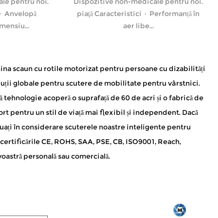
le pentru noi.
Dispozitive non-medicale pentru noi.
 · Anvelopă
piaţă Caracteristici · Performanță în
mensiu...
aer libe...
ina scaun cu rotile motorizat pentru persoane cu dizabilități
luții globale pentru scutere de mobilitate pentru vârstnici.
tă tehnologie acoperă o suprafață de 60 de acri și o fabrică de
rt pentru un stil de viață mai flexibil și independent. Dacă
uați în considerare scuterele noastre inteligente pentru
certificările CE, ROHS, SAA, PSE, CB, ISO9001, Reach,
voastră personală sau comercială.