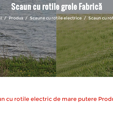
Scaun cu rotile grele Fabrică
ă
/
Produs
/
Scaune cu rotile electrice
/
Scaun cu rot
n cu rotile electric de mare putere Prod