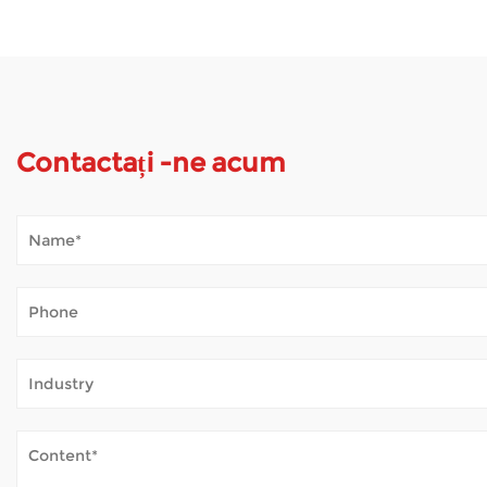
Contactați -ne acum
Cum se descurcă scooterul de mobilitate cu vre
Jan 02, 2026
Trotinetele de mobilitate deschid lumea pentru mulți oameni c
parc sau pur și simplu luând aer curat - fără oboseală constantă
Cum asigură siguranța scaunelor cu rotile elec
Dec 31, 2025
Scaunele cu rotile electrice oferă asistență esențială celor cu lim