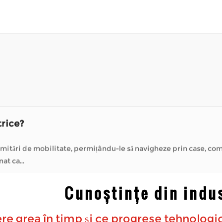
ționat ca...
u scaunele cu rotile electrice?
m cele specializate în soluții de mobilitate oferă modalități de a
 s...
mea în aer liber?
ărora le este dificil să meargă pe distanțe lungi. Acestea fac p
. Când un scuter est...
trice?
itări de mobilitate, permițându-le să navigheze prin case, comunități 
ționat ca...
u scaunele cu rotile electrice?
Cunoștințe din indu
m cele specializate în soluții de mobilitate oferă modalități de a
 s...
re grea în timp și ce progrese tehnologic