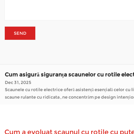
scaune rulante cu ridicata , ne concentrăm pe design inten
Cât de importantă este structura cadrului pentr
Jan 05, 2026
Scaunele cu rotile electrice au schimbat cât de mulți oameni se mișcă prin zilele lor. Ca a Producător de scaune rulante cu ridicata , companii precu
gestiona comisioane, de a vizita prietenii sau pur și simplu de a
Cum se descurcă scooterul de mobilitate cu vre
Jan 02, 2026
Trotinetele de mobilitate deschid lumea pentru mulți oameni c
parc sau pur și simplu luând aer curat - fără oboseală constantă
Cum asigură siguranța scaunelor cu rotile elec
Dec 31, 2025
Scaunele cu rotile electrice oferă asistență esențială celor cu lim
scaune rulante cu ridicata , ne concentrăm pe design inten
Cât de importantă este structura cadrului pentr
Jan 05, 2026
Scaunele cu rotile electrice au schimbat cât de mulți oameni se mișcă prin zilele lor. Ca a Producător de scaune rulante cu ridicata , companii precu
gestiona comisioane, de a vizita prietenii sau pur și simplu de a
Cum a evoluat scaunul cu rotile cu pute