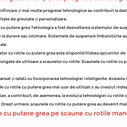
mea în aer liber?
nființare și mai multe progrese tehnologice au contribuit la dezvo
ărora le este dificil să meargă pe distanțe lungi. Acestea fac p
itate de greutate și personalizare.
. Când un scuter est...
e cu putere grea
Tehnologia a fost dezvoltarea sistemului de sus
trice?
e la durere sau vătămare. Sistemele de suspensie îmbunătățite au f
ale.
itări de mobilitate, permițându-le să navigheze prin case, comunități 
ționat ca...
elor cu rotile cu putere grea este disponibilitatea opțiunilor de
gate de utilizare a scaunelor cu rotile. Scaunele cu rotile cu pu
 avansat și odată cu încorporarea tehnologiei inteligente. Aceast
 cu rotile cu putere grea mai ușor de utilizat și au crescut inde
tan, a contribuit, de asemenea, la evoluția tehnologiei cu rotile 
 Drept urmare, scaunele cu rotile cu putere grea au devenit mai 
e cu putere grea pe scaune cu rotile manu