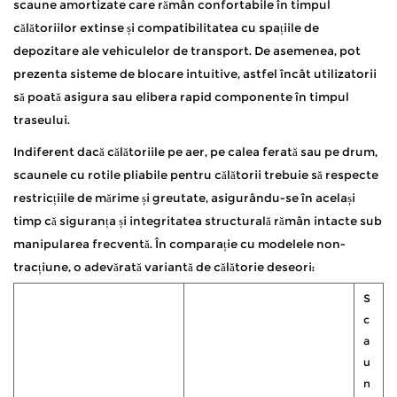
scaune amortizate care rămân confortabile în timpul
călătoriilor extinse și compatibilitatea cu spațiile de
depozitare ale vehiculelor de transport. De asemenea, pot
prezenta sisteme de blocare intuitive, astfel încât utilizatorii
să poată asigura sau elibera rapid componente în timpul
traseului.
Indiferent dacă călătoriile pe aer, pe calea ferată sau pe drum,
scaunele cu rotile pliabile pentru călătorii trebuie să respecte
restricțiile de mărime și greutate, asigurându-se în același
timp că siguranța și integritatea structurală rămân intacte sub
manipularea frecventă. În comparație cu modelele non-
tracțiune, o adevărată variantă de călătorie deseori:
S
c
a
u
n