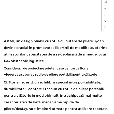
xt
e
ri
o
r
Astfel, un design pliabil cu rotile cu putere de pliere ușoară
devine crucial în promovarea libertății de mobilitate, oferind
utilizatorilor capacitatea de a se deplasa și de a merge locuri
fără obstacole logistice.
Considerații de proiectare prietenoase pentru călătorie
Alegerea a
scaun cu rotile de pliere portabilă pentru călătorie
Călătoria necesită un echilibru special între portabilitate,
durabilitate și confort. O
scaun cu rotile de pliere portabilă
pentru călătorie
În mod obișnuit, întruchipează mai multe
caracteristici de bază: mecanisme rapide de
pliere/desfășurare, îmbinări armate pentru utilizare repetată,