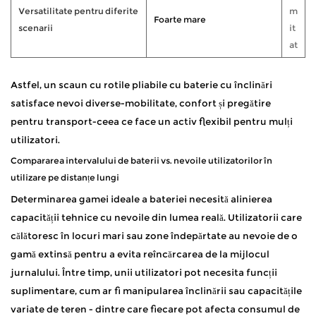
Versatilitate pentru diferite
m
Foarte mare
scenarii
it
at
Astfel, un scaun cu rotile pliabile cu baterie cu înclinări
satisface nevoi diverse-mobilitate, confort și pregătire
pentru transport-ceea ce face un activ flexibil pentru mulți
utilizatori.
Compararea intervalului de baterii vs. nevoile utilizatorilor în
utilizare pe distanțe lungi
Determinarea gamei ideale a bateriei necesită alinierea
capacității tehnice cu nevoile din lumea reală. Utilizatorii care
călătoresc în locuri mari sau zone îndepărtate au nevoie de o
gamă extinsă pentru a evita reîncărcarea de la mijlocul
jurnalului. Între timp, unii utilizatori pot necesita funcții
suplimentare, cum ar fi manipularea înclinării sau capacitățile
variate de teren - dintre care fiecare pot afecta consumul de