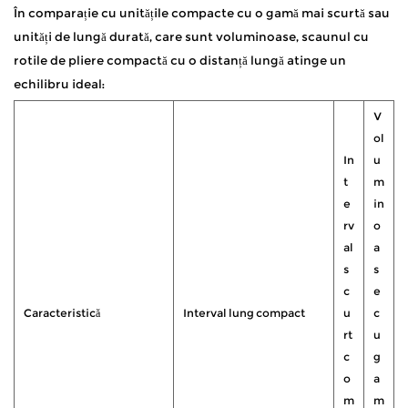
În comparație cu unitățile compacte cu o gamă mai scurtă sau
unități de lungă durată, care sunt voluminoase, scaunul cu
rotile de pliere compactă cu o distanță lungă atinge un
echilibru ideal:
V
ol
In
u
t
m
e
in
rv
o
al
a
s
s
c
e
Caracteristică
Interval lung compact
u
c
rt
u
c
g
o
a
m
m