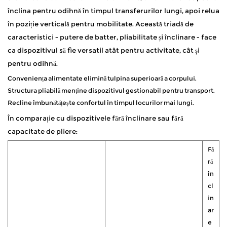
înclina pentru odihnă în timpul transferurilor lungi, apoi relua
în poziție verticală pentru mobilitate. Această triadă de
caracteristici - putere de batter, pliabilitate și înclinare - face
ca dispozitivul să fie versatil atât pentru activitate, cât și
pentru odihnă.
Conveniența alimentate elimină tulpina superioară a corpului.
Structura pliabilă menține dispozitivul gestionabil pentru transport.
Recline îmbunătățește confortul în timpul locurilor mai lungi.
În comparație cu dispozitivele fără înclinare sau fără
capacitate de pliere:
Fă
ră
în
cl
in
ar
e