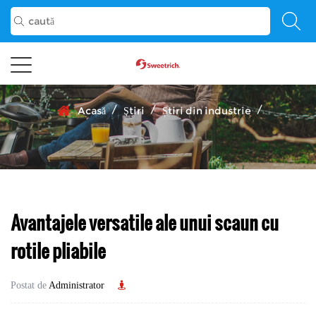
/
/
/
Acasă
Ştiri
Știri din industrie
Avantajele versatile ale unui scaun cu
rotile pliabile
Postat de
Administrator