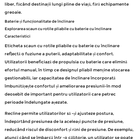
liber, făcând destinații lungi pline de viață, fără echipamente
greoaie.
Baterie și funcționalitate de înclinare
Explorarea
scaun cu rotile pliabile cu baterie cu înclinare
Caracteristici
Eticheta
scaun cu rotile pliabile cu baterie cu înclinare
reflectă o fuziune a puterii, adaptabilitate și confort.
Utilizatorii beneficiază de propulsia cu baterie care elimină
efortul manual, în timp ce designul pliabil menține stocarea
gestionabilă, iar capacitatea de înclinare încorporată
îmbunătățește confortul și ameliorarea presiunii-în mod
deosebit de important pentru utilizatorii care petrec
perioade îndelungate așezate.
Recline permite utilizatorilor să -și ajusteze postura,
îndepărtând presiunea de la aceleași puncte de presiune,
reducând riscul de disconfort și răni de presiune. De exemplu,
atunci când se îmbarcă într -o călătorie, un utilizator se poate