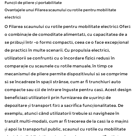
Funcții de pliere și portabilitate
Ovantajele unui
Filarea scaunului cu rotile pentru mobilitate
electrică
O
Filarea scaunului cu rotile pentru mobilitate electrică
Oferă
o combinație de comoditate alimentată, cu capacitatea de a
se prăbuși într -o formă compactă, ceea ce o face excepțional
de practică în multe scenarii. Cu propulsia electrică,
utilizatorii se confruntă cu o încordare fizică redusă în
comparație cu scaunele cu rotile manuale, în timp ce
mecanismul de pliere permite dispozitivului să se comprime
să se încadreze în spații strânse, cum ar fi trunchiuri auto
compacte sau căi de intrare înguste pentru casă. Acest design
beneficiază utilizatorii prin furnizarea de ușurință de
depozitare și transport fără a sacrifica funcționalitatea. De
exemplu, atunci când utilizatorii trebuie să navigheze în
tranzit multi-modală, cum ar fi trecerea de la casă la o mașină
și apoi la transportul public, scaunul cu rotile cu mobilitate