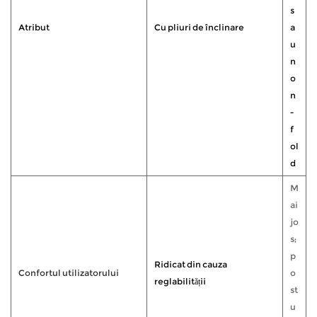
s
Atribut
Cu pliuri de înclinare
a
u
n
o
n
-
f
ol
d
M
ai
jo
s;
p
Ridicat din cauza
Confortul utilizatorului
o
reglabilității
st
u