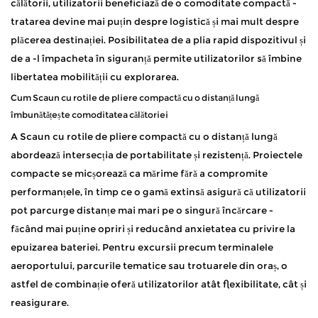
călătorii, utilizatorii beneficiază de o comoditate compactă -
tratarea devine mai puțin despre logistică și mai mult despre
plăcerea destinației. Posibilitatea de a plia rapid dispozitivul și
de a -l împacheta în siguranță permite utilizatorilor să îmbine
libertatea mobilității cu explorarea.
Cum
Scaun cu rotile de pliere compactă cu o distanță lungă
îmbunătățește comoditatea călătoriei
A
Scaun cu rotile de pliere compactă cu o distanță lungă
abordează intersecția de portabilitate și rezistență. Proiectele
compacte se micșorează ca mărime fără a compromite
performanțele, în timp ce o gamă extinsă asigură că utilizatorii
pot parcurge distanțe mai mari pe o singură încărcare -
făcând mai puține opriri și reducând anxietatea cu privire la
epuizarea bateriei. Pentru excursii precum terminalele
aeroportului, parcurile tematice sau trotuarele din oraș, o
astfel de combinație oferă utilizatorilor atât flexibilitate, cât și
reasigurare.