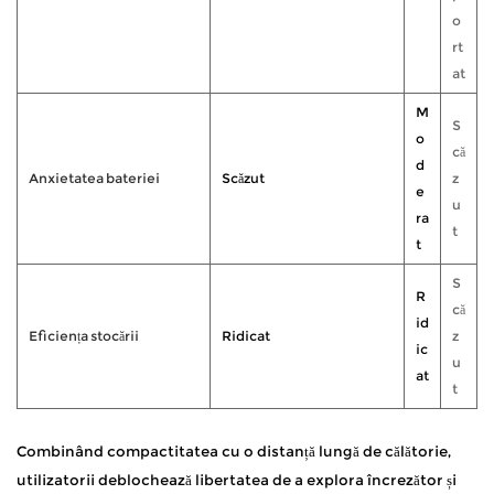
o
rt
at
M
S
o
că
d
Anxietatea bateriei
Scăzut
z
e
u
ra
t
t
S
R
că
id
Eficiența stocării
Ridicat
z
ic
u
at
t
Combinând compactitatea cu o distanță lungă de călătorie,
utilizatorii deblochează libertatea de a explora încrezător și