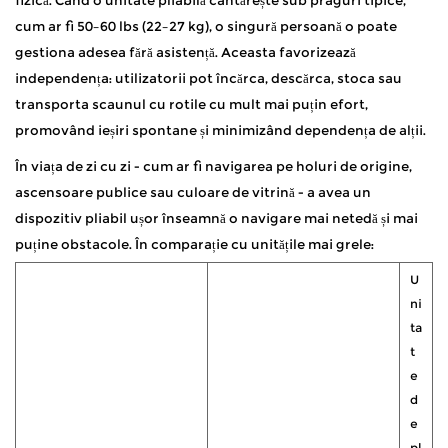
cum ar fi 50–60 lbs (22–27 kg), o singură persoană o poate
gestiona adesea fără asistență. Aceasta favorizează
independența: utilizatorii pot încărca, descărca, stoca sau
transporta scaunul cu rotile cu mult mai puțin efort,
promovând ieșiri spontane și minimizând dependența de alții.
În viața de zi cu zi - cum ar fi navigarea pe holuri de origine,
ascensoare publice sau culoare de vitrină - a avea un
dispozitiv pliabil ușor înseamnă o navigare mai netedă și mai
puține obstacole. În comparație cu unitățile mai grele:
U
ni
ta
t
e
d
e
pl