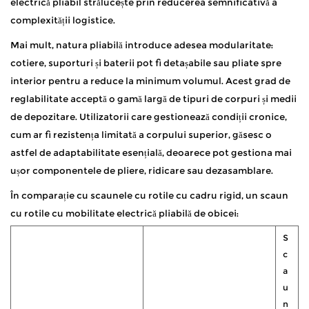
electrică pliabil strălucește prin reducerea semnificativă a
complexității logistice.
Mai mult, natura pliabilă introduce adesea modularitate:
cotiere, suporturi și baterii pot fi detașabile sau pliate spre
interior pentru a reduce la minimum volumul. Acest grad de
reglabilitate acceptă o gamă largă de tipuri de corpuri și medii
de depozitare. Utilizatorii care gestionează condiții cronice,
cum ar fi rezistența limitată a corpului superior, găsesc o
astfel de adaptabilitate esențială, deoarece pot gestiona mai
ușor componentele de pliere, ridicare sau dezasamblare.
În comparație cu scaunele cu rotile cu cadru rigid, un scaun
cu rotile cu mobilitate electrică pliabilă de obicei:
S
c
a
u
n