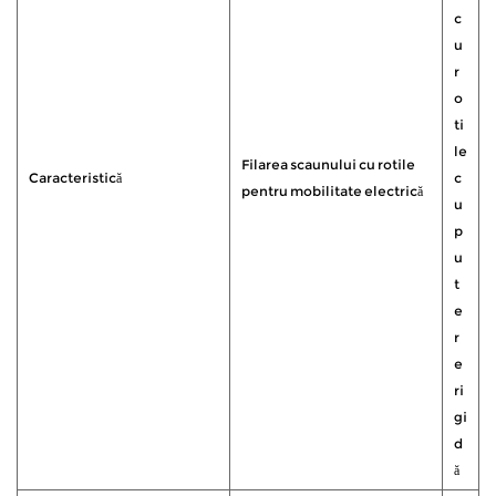
c
u
r
o
ti
le
Filarea scaunului cu rotile
Caracteristică
c
pentru mobilitate electrică
u
p
u
t
e
r
e
ri
gi
d
ă