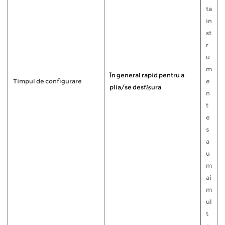
ta
in
st
r
u
m
În general rapid pentru a
Timpul de configurare
e
plia/se desfășura
n
t
e
s
a
u
m
ai
m
ul
t