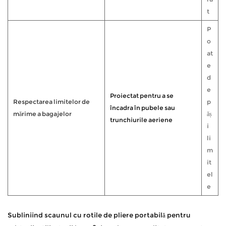
t
P
o
at
e
d
e
Proiectat pentru a se
Respectarea limitelor de
p
încadra în pubele sau
mărime a bagajelor
ăș
trunchiurile aeriene
i
li
m
it
el
e
Subliniind scaunul cu rotile de pliere portabilă pentru