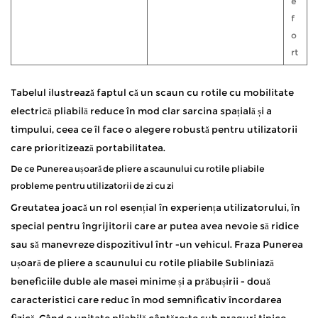
e
f
o
rt
Tabelul ilustrează faptul că un scaun cu rotile cu mobilitate
electrică pliabilă reduce în mod clar sarcina spațială și a
timpului, ceea ce îl face o alegere robustă pentru utilizatorii
care prioritizează portabilitatea.
De ce
Punerea ușoară de pliere a scaunului cu rotile pliabile
probleme pentru utilizatorii de zi cu zi
Greutatea joacă un rol esențial în experiența utilizatorului, în
special pentru îngrijitorii care ar putea avea nevoie să ridice
sau să manevreze dispozitivul într -un vehicul. Fraza
Punerea
ușoară de pliere a scaunului cu rotile pliabile
Subliniază
beneficiile duble ale masei minime și a prăbușirii - două
caracteristici care reduc în mod semnificativ încordarea
fizică. Când o unitate pliabilă cântărește sub praguri tipice,