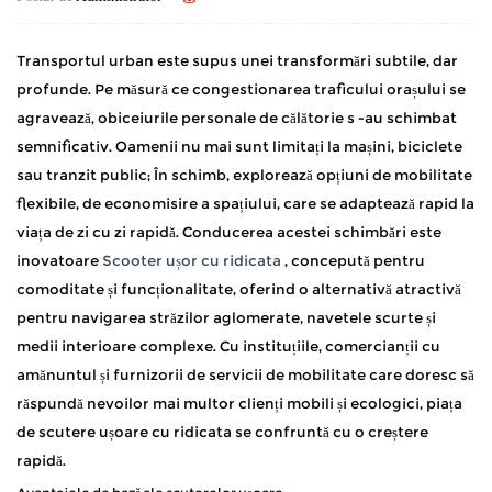
Transportul urban este supus unei transformări subtile, dar
profunde. Pe măsură ce congestionarea traficului orașului se
agravează, obiceiurile personale de călătorie s -au schimbat
semnificativ. Oamenii nu mai sunt limitați la mașini, biciclete
sau tranzit public; În schimb, explorează opțiuni de mobilitate
flexibile, de economisire a spațiului, care se adaptează rapid la
viața de zi cu zi rapidă. Conducerea acestei schimbări este
inovatoare
Scooter ușor cu ridicata
, concepută pentru
comoditate și funcționalitate, oferind o alternativă atractivă
pentru navigarea străzilor aglomerate, navetele scurte și
medii interioare complexe. Cu instituțiile, comercianții cu
amănuntul și furnizorii de servicii de mobilitate care doresc să
răspundă nevoilor mai multor clienți mobili și ecologici, piața
de scutere ușoare cu ridicata se confruntă cu o creștere
rapidă.