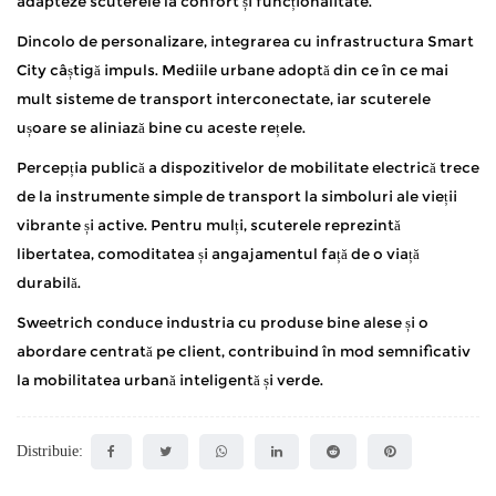
adapteze scuterele la confort și funcționalitate.
Dincolo de personalizare, integrarea cu infrastructura Smart
City câștigă impuls. Mediile urbane adoptă din ce în ce mai
mult sisteme de transport interconectate, iar scuterele
ușoare se aliniază bine cu aceste rețele.
Percepția publică a dispozitivelor de mobilitate electrică trece
de la instrumente simple de transport la simboluri ale vieții
vibrante și active. Pentru mulți, scuterele reprezintă
libertatea, comoditatea și angajamentul față de o viață
durabilă.
Sweetrich conduce industria cu produse bine alese și o
abordare centrată pe client, contribuind în mod semnificativ
la mobilitatea urbană inteligentă și verde.
Distribuie: