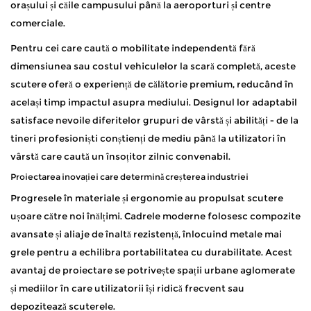
orașului și căile campusului până la aeroporturi și centre
comerciale.
Pentru cei care caută o mobilitate independentă fără
dimensiunea sau costul vehiculelor la scară completă, aceste
scutere oferă o experiență de călătorie premium, reducând în
același timp impactul asupra mediului. Designul lor adaptabil
satisface nevoile diferitelor grupuri de vârstă și abilități - de la
tineri profesioniști conștienți de mediu până la utilizatori în
vârstă care caută un însoțitor zilnic convenabil.
Proiectarea inovației care determină creșterea industriei
Progresele în materiale și ergonomie au propulsat scutere
ușoare către noi înălțimi. Cadrele moderne folosesc compozite
avansate și aliaje de înaltă rezistență, înlocuind metale mai
grele pentru a echilibra portabilitatea cu durabilitate. Acest
avantaj de proiectare se potrivește spații urbane aglomerate
și mediilor în care utilizatorii își ridică frecvent sau
depozitează scuterele.