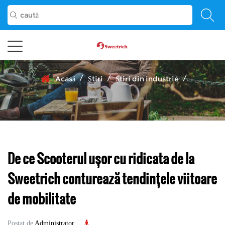
/
/
/
Acasă
Ştiri
Știri din industrie
De ce Scooterul ușor cu ridicata de la
Sweetrich conturează tendințele viitoare
de mobilitate
Postat de
Administrator