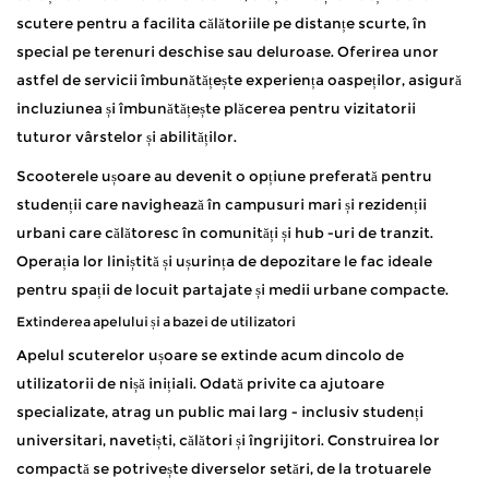
scutere pentru a facilita călătoriile pe distanțe scurte, în
special pe terenuri deschise sau deluroase. Oferirea unor
astfel de servicii îmbunătățește experiența oaspeților, asigură
incluziunea și îmbunătățește plăcerea pentru vizitatorii
tuturor vârstelor și abilităților.
Scooterele ușoare au devenit o opțiune preferată pentru
studenții care navighează în campusuri mari și rezidenții
urbani care călătoresc în comunități și hub -uri de tranzit.
Operația lor liniștită și ușurința de depozitare le fac ideale
pentru spații de locuit partajate și medii urbane compacte.
Extinderea apelului și a bazei de utilizatori
Apelul scuterelor ușoare se extinde acum dincolo de
utilizatorii de nișă inițiali. Odată privite ca ajutoare
specializate, atrag un public mai larg - inclusiv studenți
universitari, navetiști, călători și îngrijitori. Construirea lor
compactă se potrivește diverselor setări, de la trotuarele