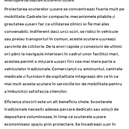
Avantajele de bază ale scuterelor ușoare
Proiectarea scuterelor ușoare se concentrează foarte mult pe
mobilitate. Cadrele lor compacte, mecanismele pliabile și
greutatea ușoară fac ca utilizarea zilnică să fie mai ales
convenabilă. Indiferent dacă urcă scări, se ridică în vehicule
sau preiau transportul în comun, aceste scutere ușurează
sarcinile de călătorie. De la erori rapide și conexiuni de ultimă
oră până la navigație interioară în cadrul unor facilități mari,
acestea permit o mișcare ușoară fără cea mai mare parte a
vehiculelor tradiționale. Comercianții cu amănuntul, centrele
medicale și furnizorii de ospitalitate integrează din ce în ce
mai mult aceste scutere în serviciile lor de mobilitate pentru
a îmbunătăți satisfacția clienților.
Eficiența stocării este un alt beneficiu cheie. Scooterele
tradiționale necesită adesea parcare dedicată sau soluții de
depozitare voluminoase, în timp ce scuterele ușoare
economisesc spațiu prin proiectare. Se încadrează ușor în