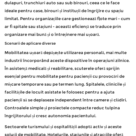
dulapuri, trunchiuri auto sau sub birouri, ceea ce le face
ideale pentru case, birouri și instituții de îngrijire cu spațiu
limitat. Pentru organizațiile care gestionează flote mari - cum
ar fi spitale sau stațiuni - această eficiență se traduce prin
organizare mai bună și o întreținere mai ușoară.
Scenarii de aplicare diverse
Mobilitatea ușoară depășește utilizarea personală, mai multe
industrii încorporând aceste dispozitive în operațiuni zilnice.
În asistență medicală și reabilitare, scuterele oferă sprijin
esențial pentru mobilitate pentru pacienții cu provocări de
mișcare temporare sau pe termen lung. Spitalele, clinicile și
facilitățile de locuit asistate le folosesc pentru a ajuta
pacienții să se deplaseze independent între camere și clădiri.
Controalele simple și proiectele compacte reduc tulpina
îngrijitorului și cresc autonomia pacientului.
Sectoarele turismului și ospitalității adoptă activ și aceste
soluții de mobilitate. Hotelurile, stațiunile și atracțiile oferă