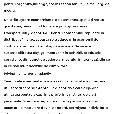
pentru organizațiile angajate în responsabilitățile mai largi de
mediu.
Unitățile ușoare economisesc, de asemenea, spațiu și reduc
greutatea, beneficiind logistica prin optimizarea
transportului și depozitării. Pentru companiile implicate în
distribuția în vrac, aceasta se traduce prin economii de
costuri și o amprentă ecologică mai mică. Deoarece
sustenabilitatea câștigă importanță în achiziții, produsele
conștiente din punct de vedere al mediului influențează din ce
în ce mai mult deciziile de cumpărare.
Privind înainte: design adaptiv
Tendințele emergente modelează viitorul scuterelor ușoare,
utilizatorii care se așteptau la dispozitive care depășesc
utilitatea pentru a exprima preferințe și stiluri de viață
personale. Scaunele reglabile, culorile personalizabile și
accesoriile modulare devin standard, permițând indivizilor să