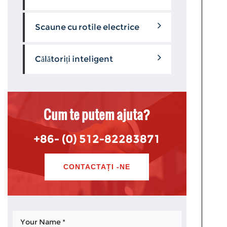
Scaune cu rotile electrice
Călătoriți inteligent
Cum te putem ajuta?
+86- (0) 512-82283871
CONTACTAȚI -NE