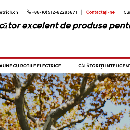
trich.cn
+86- (0) 512-82283871
Contactaţi-ne
Cu
ător excelent de produse pent
AUNE CU ROTILE ELECTRICE
CĂLĂTORIȚI INTELIGEN