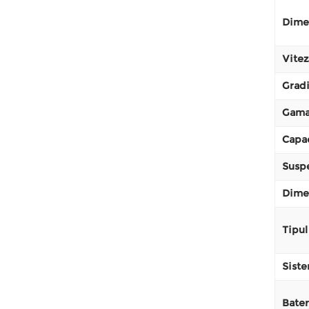
Dimen
Vitez
Grad
Gama
Capac
Suspe
Dimen
Tipul
Siste
Bater