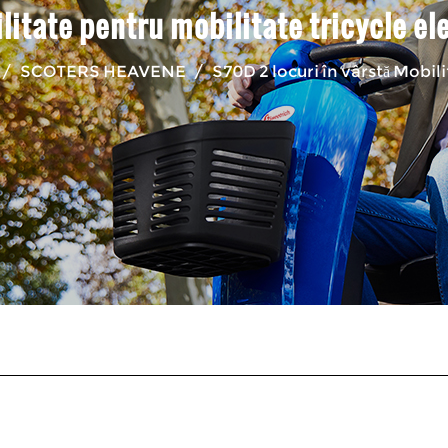
litate pentru mobilitate tricycle el
/
SCOTERS HEAVENE
/
S70D 2 locuri în vârstă Mobili