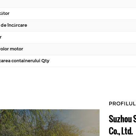
cător
de încărcare
r
olor motor
carea containerului Qty
PROFILUL
Suzhou S
Co., Ltd.