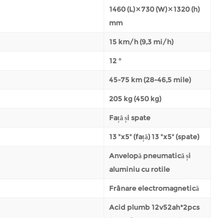
1460 (L) × 730 (W) × 1320 (h)
mm
15 km/h (9,3 mi/h)
12 °
45-75 km (28-46,5 mile)
205 kg (450 kg)
Față și spate
13 "x5" (față) 13 "x5" (spate)
Anvelopă pneumatică și
aluminiu cu rotile
Frânare electromagnetică
Acid plumb 12v52ah*2pcs