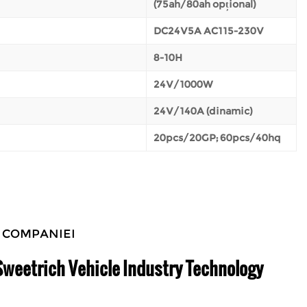
(75ah/80ah opțional)
DC24V5A AC115-230V
8-10H
24V/1000W
24V/140A (dinamic)
20pcs/20GP; 60pcs/40hq
 COMPANIEI
weetrich Vehicle Industry Technology