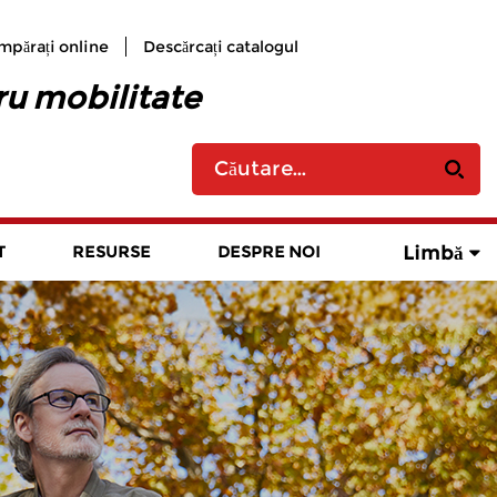
mpărați online
Descărcați catalogul
ru mobilitate
Limbă
T
RESURSE
DESPRE NOI