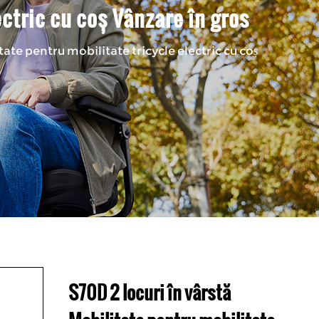
ectric cu coș Vânzare în gros
tate pentru mobilitate tricycle electric cu coș
S70D 2 locuri în vârstă