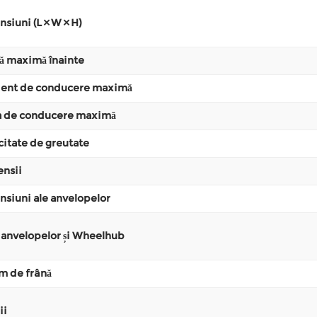
siuni (L × W × H)
ă maximă înainte
ient de conducere maximă
 de conducere maximă
itate de greutate
nsii
siuni ale anvelopelor
 anvelopelor și Wheelhub
m de frână
ii