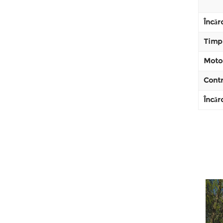
Încăr
Timp 
Moto
Contr
Încăr