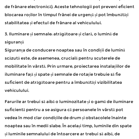
de frânare electronică). Aceste tehnologii pot preveni eficient
blocarea roților în timpul frânei de urgență și pot îmbunătăți
stabilitatea și efectul de frânare al vehiculului.
3. Iluminare și semnale: atrăgătoare și clară, o lumină de
siguranță
Siguranța de conducere noaptea sau în condiții de lumină
scăzută este, de asemenea, crucială pentru scuterele de
mobilitate în vârstă. Prin urmare, proiectarea instalațiilor de
iluminare față și spate și semnale de rotație trebuie să fie
suficient de atrăgătoare pentru a îmbunătăți vizibilitatea
vehiculului.
Farurile ar trebui să aibă o luminozitate și o gamă de iluminare
suficientă pentru a se asigura că persoanele în vârstă pot
vedea în mod clar condițiile de drum și obstacolele înainte
noaptea sau în medii slabe. În același timp, luminile din spate
și luminile semnalului de întoarcere ar trebui să aibă, de