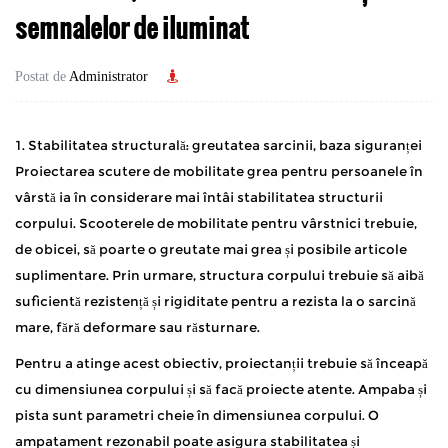
semnalelor de iluminat
Postat de
Administrator
1. Stabilitatea structurală: greutatea sarcinii, baza siguranței
Proiectarea
scutere de mobilitate grea
pentru persoanele în
vârstă ia în considerare mai întâi stabilitatea structurii
corpului. Scooterele de mobilitate pentru vârstnici trebuie,
de obicei, să poarte o greutate mai grea și posibile articole
suplimentare. Prin urmare, structura corpului trebuie să aibă
suficientă rezistență și rigiditate pentru a rezista la o sarcină
mare, fără deformare sau răsturnare.
Pentru a atinge acest obiectiv, proiectanții trebuie să înceapă
cu dimensiunea corpului și să facă proiecte atente. Ampaba și
pista sunt parametri cheie în dimensiunea corpului. O
ampatament rezonabil poate asigura stabilitatea și