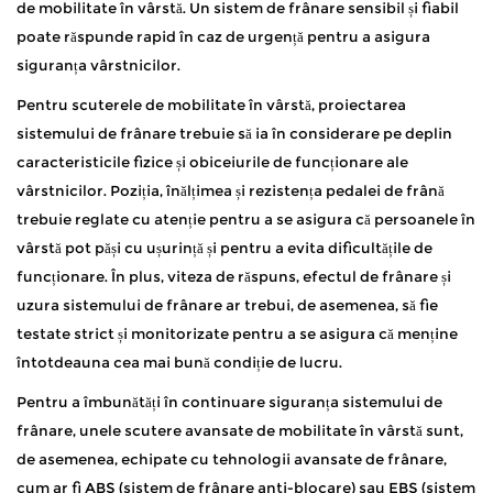
de mobilitate în vârstă. Un sistem de frânare sensibil și fiabil
poate răspunde rapid în caz de urgență pentru a asigura
siguranța vârstnicilor.
Pentru scuterele de mobilitate în vârstă, proiectarea
sistemului de frânare trebuie să ia în considerare pe deplin
caracteristicile fizice și obiceiurile de funcționare ale
vârstnicilor. Poziția, înălțimea și rezistența pedalei de frână
trebuie reglate cu atenție pentru a se asigura că persoanele în
vârstă pot păși cu ușurință și pentru a evita dificultățile de
funcționare. În plus, viteza de răspuns, efectul de frânare și
uzura sistemului de frânare ar trebui, de asemenea, să fie
testate strict și monitorizate pentru a se asigura că menține
întotdeauna cea mai bună condiție de lucru.
Pentru a îmbunătăți în continuare siguranța sistemului de
frânare, unele scutere avansate de mobilitate în vârstă sunt,
de asemenea, echipate cu tehnologii avansate de frânare,
cum ar fi ABS (sistem de frânare anti-blocare) sau EBS (sistem