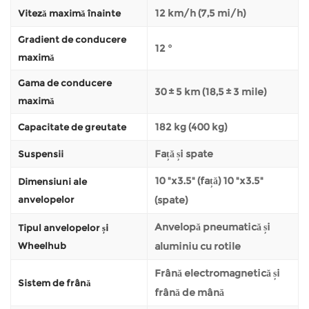
12 km/h (7,5 mi/h)
Viteză maximă înainte
Gradient de conducere
12 °
maximă
Gama de conducere
30 ± 5 km (18,5 ± 3 mile)
maximă
182 kg (400 kg)
Capacitate de greutate
Față și spate
Suspensii
10 "x3.5" (față) 10 "x3.5"
Dimensiuni ale
anvelopelor
(spate)
Anvelopă pneumatică și
Tipul anvelopelor și
Wheelhub
aluminiu cu rotile
Frână electromagnetică și
Sistem de frână
frână de mână