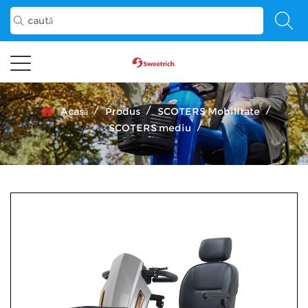
/
/
/
Acasă
Produs
SCOTERS Mobilitate
/
SCOTERS mediu