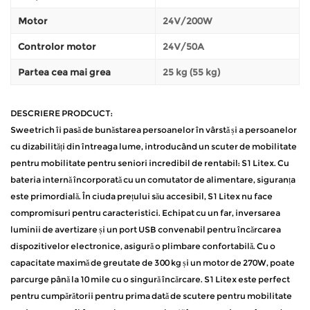
Motor
24V/200W
Controlor motor
24V/50A
Partea cea mai grea
25 kg (55 kg)
DESCRIERE PRODCUCT:
Sweetrich îi pasă de bunăstarea persoanelor în vârstă și a persoanelor
cu dizabilități din întreaga lume, introducând un scuter de mobilitate
pentru mobilitate pentru seniori incredibil de rentabil: S1 Litex. Cu
bateria internă încorporată cu un comutator de alimentare, siguranța
este primordială. În ciuda prețului său accesibil, S1 Litex nu face
compromisuri pentru caracteristici. Echipat cu un far, inversarea
luminii de avertizare și un port USB convenabil pentru încărcarea
dispozitivelor electronice, asigură o plimbare confortabilă. Cu o
capacitate maximă de greutate de 300 kg și un motor de 270W, poate
parcurge până la 10 mile cu o singură încărcare. S1 Litex este perfect
pentru cumpărătorii pentru prima dată de scutere pentru mobilitate