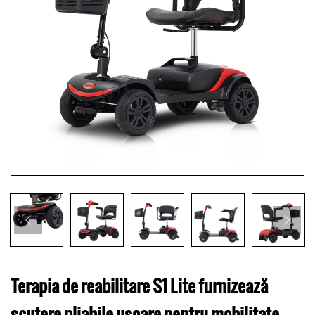
Terapia de reabilitare S1 Lite furnizează
scutere pliabile ușoare pentru mobilitate