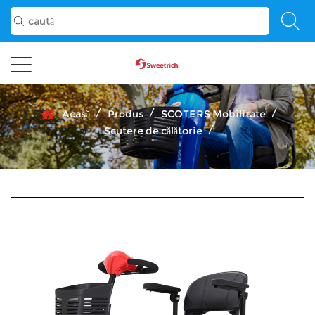
/
/
/
Acasă
Produs
SCOTERS Mobilitate
/
Scutere de călătorie