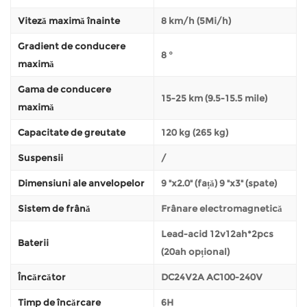
Viteză maximă înainte
8 km/h (5Mi/h)
Gradient de conducere
8 °
maximă
Gama de conducere
15-25 km (9.5-15.5 mile)
maximă
Capacitate de greutate
120 kg (265 kg)
Suspensii
/
Dimensiuni ale anvelopelor
9 "x2.0" (față) 9 "x3" (spate)
Sistem de frână
Frânare electromagnetică
Lead-acid 12v12ah*2pcs
Baterii
(20ah opțional)
Încărcător
DC24V2A AC100-240V
Timp de încărcare
6H